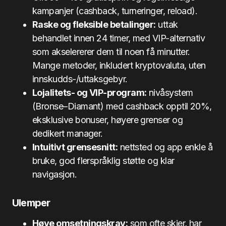
kampanjer (cashback, turneringer, reload).
Raske og fleksible betalinger:
uttak
behandlet innen 24 timer, med VIP-alternativ
som akselererer dem til noen få minutter.
Mange metoder, inkludert kryptovaluta, uten
innskudds-/uttaksgebyr.
Lojalitets- og VIP-program:
nivåsystem
(Bronse–Diamant) med cashback opptil 20%,
eksklusive bonuser, høyere grenser og
dedikert manager.
Intuitivt grensesnitt:
nettsted og app enkle å
bruke, god flerspråklig støtte og klar
navigasjon.
Ulemper
Høye omsetningskrav:
som ofte skjer, har