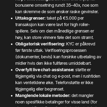
bonusene omsetning rundt 35–40x, noe som
kan skremme de som ønsker raske gevinster.
Uttaksgrenser:
taket på €5.000 per
transaksjon kan være lavt for high roller-
spillere. Selv om den månedlige grensen er
høy, kan store vinnere føle det som stramt.
Obligatorisk verifisering:
KYC er påkrevd
før første uttak. Verifiseringsprosessen
(dokumenter, bevis) kan forsinke utbetaling av
midler hvis den ikke fullføres umiddelbart.
Overfylt live chat-assistanse:
støtte er
tilgjengelig via chat og e-post, men i rushtiden
kan ventetidene øke. Telefonstøtte er ikke
tilgjengelig eller begrenset.
Manglende lokale metoder:
det mangler
noen spesifikke betalinger for visse land (for