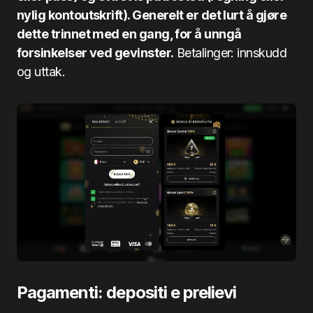
nylig kontoutskrift). Generelt er det lurt å gjøre
dette trinnet med en gang, for å unngå
forsinkelser ved gevinster.
Betalinger: innskudd
og uttak.
Pagamenti: depositi e prelievi