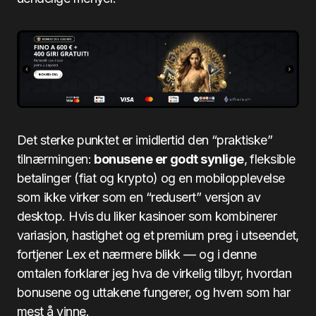
Det sterke punktet er imidlertid den “praktiske”
tilnærmingen:
bonusene er godt synlige
, fleksible
betalinger (fiat og krypto) og en mobilopplevelse
som ikke virker som en “redusert” versjon av
desktop. Hvis du liker kasinoer som kombinerer
variasjon, hastighet og et premium preg i utseendet,
fortjener Lex et nærmere blikk — og i denne
omtalen forklarer jeg hva de virkelig tilbyr, hvordan
bonusene og uttakene fungerer, og hvem som har
mest å vinne.