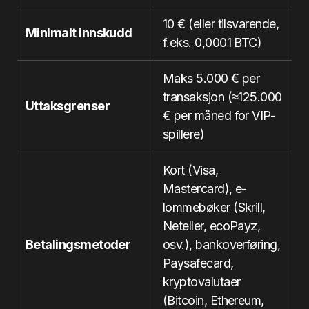
10 € (eller tilsvarende,
Minimalt innskudd
f.eks. 0,0001 BTC)
Maks 5.000 € per
transaksjon (≈125.000
Uttaksgrenser
€ per måned for VIP-
spillere)
Kort (Visa,
Mastercard), e-
lommebøker (Skrill,
Neteller, ecoPayz,
Betalingsmetoder
osv.), bankoverføring,
Paysafecard,
kryptovalutaer
(Bitcoin, Ethereum,