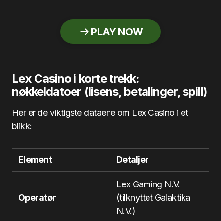
PLAY NOW
Lex Casino i korte trekk:
nøkkeldatoer (lisens, betalinger, spill)
Her er de viktigste dataene om Lex Casino i et
blikk:
Element
Detaljer
Lex Gaming N.V.
Operatør
(tilknyttet Galaktika
N.V.)