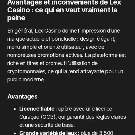
Avantages et inconvénients de Lex
Casino : ce qui en vaut vraiment la
peine
En général, Lex Casino donne l’impression d’une
marque actuelle et ponctuelle : design élégant,
menu simple et orienté utilisateur, avec de
nombreuses promotions actives. La plateforme est
riche en titres et promeut l’utilisation de
cryptomonnaies, ce qui la rend attrayante pour un
public moderne.
Avantages
Licence fiable :
opère avec une licence
Curaçao (GCB), qui garantit des règles claires
et une sécurité de base.
Grande variété de jeux :
plus de 3 500