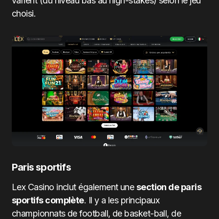
varient (du niveau bas au high-stakes) selon le jeu
choisi.
Paris sportifs
Lex Casino inclut également une
section de paris
sportifs complète
. Il y a les principaux
championnats de football, de basket-ball, de