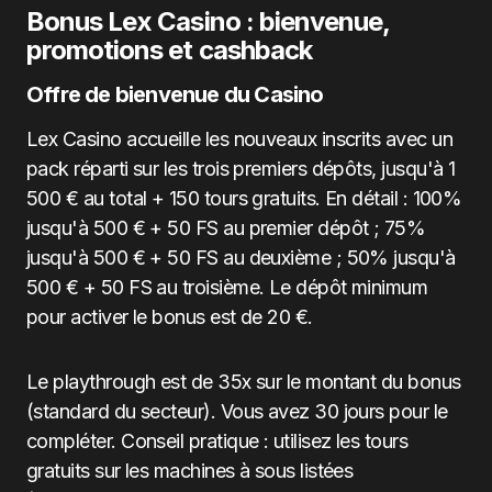
Bonus Lex Casino : bienvenue,
promotions et cashback
Offre de bienvenue du Casino
Lex Casino accueille les nouveaux inscrits avec un
pack réparti sur les trois premiers dépôts, jusqu'à 1
500 € au total + 150 tours gratuits. En détail : 100%
jusqu'à 500 € + 50 FS au premier dépôt ; 75%
jusqu'à 500 € + 50 FS au deuxième ; 50% jusqu'à
500 € + 50 FS au troisième. Le dépôt minimum
pour activer le bonus est de 20 €.
Le playthrough est de 35x sur le montant du bonus
(standard du secteur). Vous avez 30 jours pour le
compléter. Conseil pratique : utilisez les tours
gratuits sur les machines à sous listées