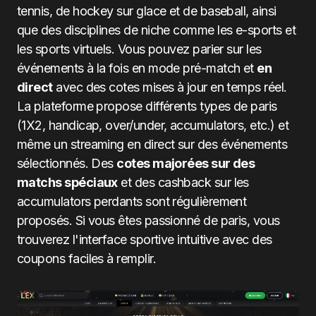
tennis, de hockey sur glace et de baseball, ainsi
que des disciplines de niche comme les e-sports et
les sports virtuels. Vous pouvez parier sur les
événements à la fois en mode pré-match et
en
direct
avec des cotes mises à jour en temps réel.
La plateforme propose différents types de paris
(1X2, handicap, over/under, accumulators, etc.) et
même un streaming en direct sur des événements
sélectionnés. Des
cotes majorées sur des
matchs spéciaux
et des cashback sur les
accumulators perdants sont régulièrement
proposés. Si vous êtes passionné de paris, vous
trouverez l'interface sportive intuitive avec des
coupons faciles à remplir.