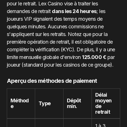
pour le retrait. Lex Casino vise à traiter les
demandes de retrait
dans les 24 heures
; les
joueurs VIP signalent des temps moyens de
quelques minutes. Aucunes commissions ne
s'appliquent sur les retraits. Notez que pour la
première opération de retrait, il est obligatoire de
compléter la vérification (KYC). De plus, il y a une
limite mensuelle globale d'environ
125.000 €
par
joueur (standard pour les casinos de ce groupe).
Aperçu des méthodes de paiement
Délai
Méthod
Dépôt
moyen
Type
e
min.
de
retrait
1 à 3