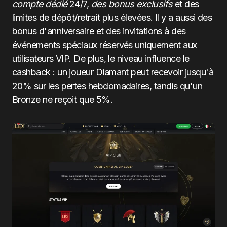
compte dédié
24/7,
des bonus exclusifs
et des
limites de dépôt/retrait plus élevées. Il y a aussi des
bonus d'anniversaire et des invitations à des
événements spéciaux réservés uniquement aux
utilisateurs VIP. De plus, le niveau influence le
cashback : un joueur Diamant peut recevoir jusqu'à
20% sur les pertes hebdomadaires, tandis qu'un
Bronze ne reçoit que 5%.