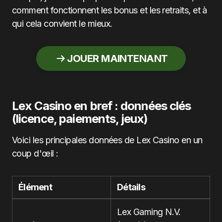
comment fonctionnent les bonus et les retraits, et à
qui cela convient le mieux.
JOUER MAINTENANT
Lex Casino en bref : données clés
(licence, paiements, jeux)
Voici les principales données de Lex Casino en un
coup d'œil :
Élément
Détails
Lex Gaming N.V.