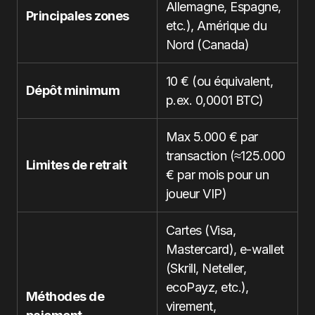
Allemagne, Espagne,
Principales zones
etc.), Amérique du
Nord (Canada)
10 € (ou équivalent,
Dépôt minimum
p.ex. 0,0001 BTC)
Max 5.000 € par
transaction (≈125.000
Limites de retrait
€ par mois pour un
joueur VIP)
Cartes (Visa,
Mastercard), e-wallet
(Skrill, Neteller,
ecoPayz, etc.),
Méthodes de
virement,