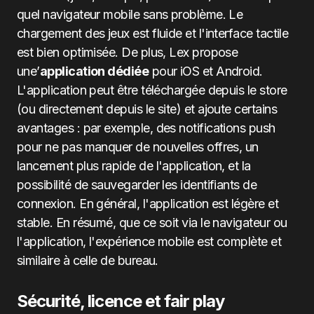
quel navigateur mobile sans problème. Le
chargement des jeux est fluide et l'interface tactile
est bien optimisée. De plus, Lex propose
une’
application dédiée
pour iOS et Android.
L'application peut être téléchargée depuis le store
(ou directement depuis le site) et ajoute certains
avantages : par exemple, des notifications push
pour ne pas manquer de nouvelles offres, un
lancement plus rapide de l'application, et la
possibilité de sauvegarder les identifiants de
connexion. En général, l'application est légère et
stable. En résumé, que ce soit via le navigateur ou
l'application, l'expérience mobile est complète et
similaire à celle de bureau.
Sécurité, licence et fair play