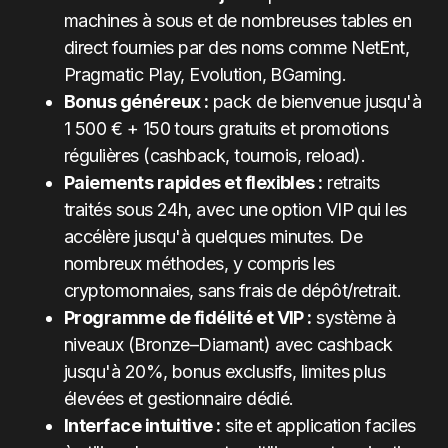
machines à sous et de nombreuses tables en
direct fournies par des noms comme NetEnt,
Pragmatic Play, Evolution, BGaming.
Bonus généreux :
pack de bienvenue jusqu'à
1 500 € + 150 tours gratuits et promotions
régulières (cashback, tournois, reload).
Paiements rapides et flexibles :
retraits
traités sous 24h, avec une option VIP qui les
accélère jusqu'à quelques minutes. De
nombreux méthodes, y compris les
cryptomonnaies, sans frais de dépôt/retrait.
Programme de fidélité et VIP :
système à
niveaux (Bronze–Diamant) avec cashback
jusqu'à 20%, bonus exclusifs, limites plus
élevées et gestionnaire dédié.
Interface intuitive :
site et application faciles