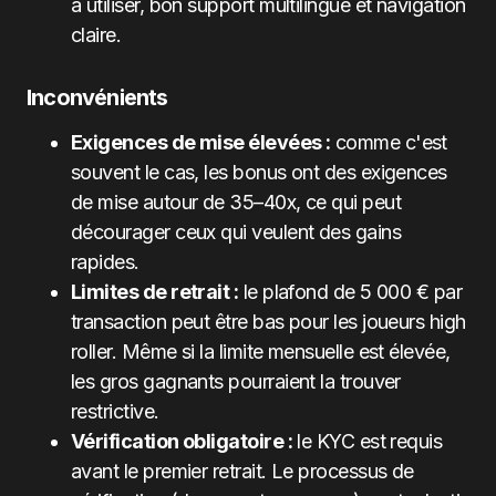
à utiliser, bon support multilingue et navigation
claire.
Inconvénients
Exigences de mise élevées :
comme c'est
souvent le cas, les bonus ont des exigences
de mise autour de 35–40x, ce qui peut
décourager ceux qui veulent des gains
rapides.
Limites de retrait :
le plafond de 5 000 € par
transaction peut être bas pour les joueurs high
roller. Même si la limite mensuelle est élevée,
les gros gagnants pourraient la trouver
restrictive.
Vérification obligatoire :
le KYC est requis
avant le premier retrait. Le processus de