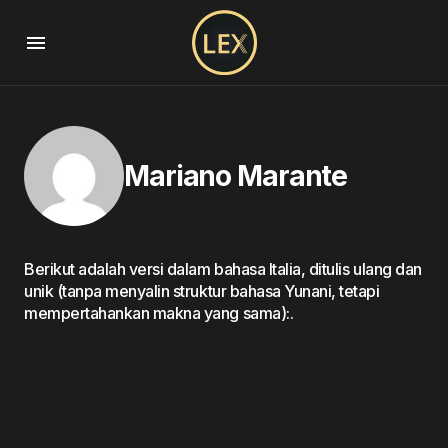
Mariano Marante
Berikut adalah versi dalam bahasa Italia, ditulis ulang dan
unik (tanpa menyalin struktur bahasa Yunani, tetapi
mempertahankan makna yang sama):.