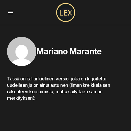
Mariano Marante
Tässä on italiankielinen versio, joka on kirjoitettu
uudelleen ja on ainutlaatuinen (ilman kreikkalaisen
rakenteen kopioimista, mutta säilyttäen saman
merkityksen):.